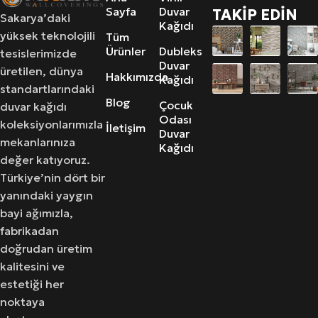
Sayfa
Duvar
TAKİP EDİN
Sakarya’daki
Kağıdı
yüksek teknolojili
Tüm
Ürünler
Dubleks
tesislerimizde
Duvar
üretilen, dünya
Hakkımızda
Kağıdı
standartlarındaki
Blog
Çocuk
duvar kağıdı
Odası
koleksiyonlarımızla
İletişim
Duvar
mekanlarınıza
Kağıdı
değer katıyoruz.
Türkiye’nin dört bir
yanındaki yaygın
bayi ağımızla,
fabrikadan
doğrudan üretim
kalitesini ve
estetiği her
noktaya