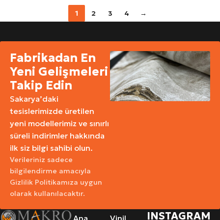
1
2
3
4
→
Fabrikadan En
Yeni Gelişmeleri
Takip Edin
Sakarya’daki
tesislerimizde üretilen
yeni modellerimiz ve sınırlı
süreli indirimler hakkında
ilk siz bilgi sahibi olun.
Verileriniz sadece
bilgilendirme amacıyla
Gizlilik Politikamıza uygun
olarak kullanılacaktır.
INSTAGRAM
Ana
Vinil