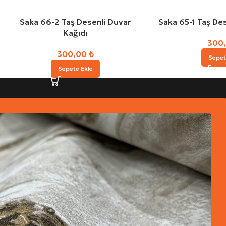
Saka 66-2 Taş Desenli Duvar
Saka 65-1 Taş Des
Kağıdı
300
300,00
₺
Sepet
Sepete Ekle