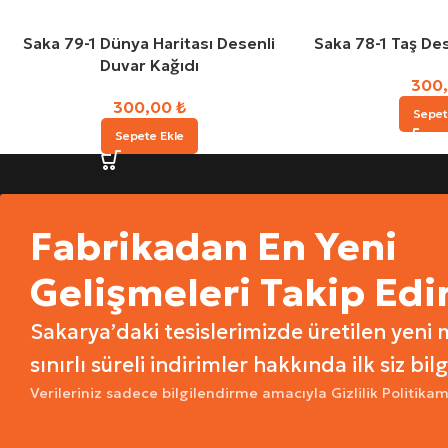
Saka 79-1 Dünya Haritası Desenli
Saka 78-1 Taş Des
Duvar Kağıdı
300
300,00
₺
Sepet
Sepete Ekle
Fabrikadan En Yeni
Gelişmeleri Takip Edi
Sakarya’daki tesislerimizde üretilen yeni 
sınırlı süreli indirimler hakkında ilk siz bilg
Verileriniz sadece bilgilendirme amacıyla Gizlilik Politikam