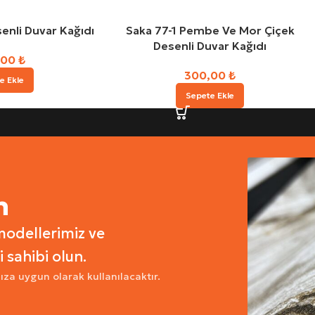
enli Duvar Kağıdı
Saka 77-1 Pembe Ve Mor Çiçek
Desenli Duvar Kağıdı
,00
₺
300,00
₺
e Ekle
Sepete Ekle
n
modellerimiz ve
i sahibi olun.
ıza uygun olarak kullanılacaktır.