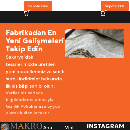
Sepete Ekle
Sepete Ekle
Fabrikadan En
Yeni Gelişmeleri
Takip Edin
Sakarya’daki
tesislerimizde üretilen
yeni modellerimiz ve sınırlı
süreli indirimler hakkında
ilk siz bilgi sahibi olun.
Verileriniz sadece
bilgilendirme amacıyla
Gizlilik Politikamıza uygun
olarak kullanılacaktır.
INSTAGRAM
Ana
Vinil