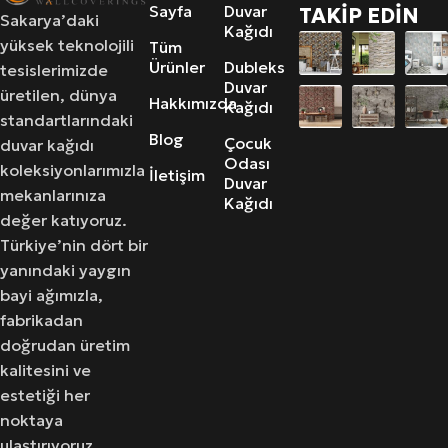
Sayfa
Duvar
TAKİP EDİN
Sakarya’daki
Kağıdı
yüksek teknolojili
Tüm
Ürünler
Dubleks
tesislerimizde
Duvar
üretilen, dünya
Hakkımızda
Kağıdı
standartlarındaki
Blog
Çocuk
duvar kağıdı
Odası
koleksiyonlarımızla
İletişim
Duvar
mekanlarınıza
Kağıdı
değer katıyoruz.
Türkiye’nin dört bir
yanındaki yaygın
bayi ağımızla,
fabrikadan
doğrudan üretim
kalitesini ve
estetiği her
noktaya
ulaştırıyoruz.