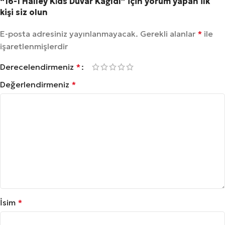
“16-1 Halley Ki̇ds Duvar Kağıdı” için yorum yapan ilk
kişi siz olun
E-posta adresiniz yayınlanmayacak.
Gerekli alanlar
*
ile
işaretlenmişlerdir
Derecelendirmeniz
*
Değerlendirmeniz
*
İsim
*